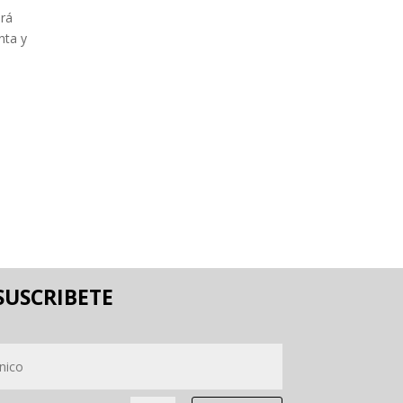
erá
nta y
SUSCRIBETE