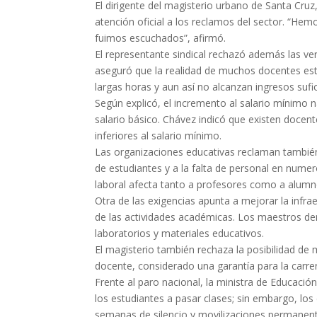
El dirigente del magisterio urbano de Santa Cruz
atención oficial a los reclamos del sector. “H
fuimos escuchados”, afirmó.
El representante sindical rechazó además las ve
aseguró que la realidad de muchos docentes est
largas horas y aun así no alcanzan ingresos sufic
Según explicó, el incremento al salario mínimo 
salario básico. Chávez indicó que existen docen
inferiores al salario mínimo.
Las organizaciones educativas reclaman también
de estudiantes y a la falta de personal en nume
laboral afecta tanto a profesores como a alumn
Otra de las exigencias apunta a mejorar la infra
de las actividades académicas. Los maestros den
laboratorios y materiales educativos.
El magisterio también rechaza la posibilidad de
docente, considerado una garantía para la carrer
Frente al paro nacional, la ministra de Educación
los estudiantes a pasar clases; sin embargo, los
semanas de silencio y movilizaciones permanent