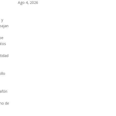
Ago 4, 2026
 y
bajan
ibe
ntos
ntidad
ollo
lafón
cho de