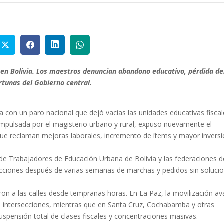
s en Bolivia. Los maestros denuncian abandono educativo, pérdida de
rtunas del Gobierno central.
via con un paro nacional que dejó vacías las unidades educativas fisca
impulsada por el magisterio urbano y rural, expuso nuevamente el
e reclaman mejoras laborales, incremento de ítems y mayor invers
e Trabajadores de Educación Urbana de Bolivia y las federaciones d
s acciones después de varias semanas de marchas y pedidos sin soluci
ieron a las calles desde tempranas horas. En La Paz, la movilización a
s intersecciones, mientras que en Santa Cruz, Cochabamba y otras
uspensión total de clases fiscales y concentraciones masivas.