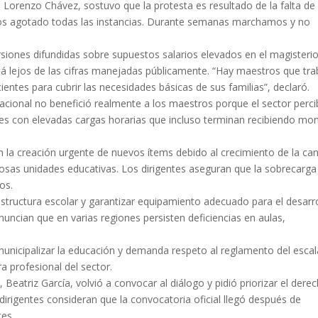
, Lorenzo Chávez, sostuvo que la protesta es resultado de la falta de
emos agotado todas las instancias. Durante semanas marchamos y no
rsiones difundidas sobre supuestos salarios elevados en el magisterio
á lejos de las cifras manejadas públicamente. “Hay maestros que tra
ientes para cubrir las necesidades básicas de sus familias”, declaró.
nacional no benefició realmente a los maestros porque el sector perc
tes con elevadas cargas horarias que incluso terminan recibiendo mo
 la creación urgente de nuevos ítems debido al crecimiento de la ca
rosas unidades educativas. Los dirigentes aseguran que la sobrecarga
os.
estructura escolar y garantizar equipamiento adecuado para el desarr
uncian que en varias regiones persisten deficiencias en aulas,
 municipalizar la educación y demanda respeto al reglamento del esca
a profesional del sector.
, Beatriz García, volvió a convocar al diálogo y pidió priorizar el dere
 dirigentes consideran que la convocatoria oficial llegó después de
es.