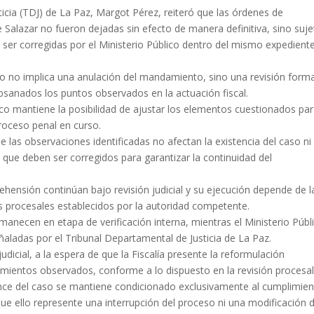
icia (TDJ) de La Paz, Margot Pérez, reiteró que las órdenes de
 Salazar no fueron dejadas sin efecto de manera definitiva, sino suje
ser corregidas por el Ministerio Público dentro del mismo expedient
nto no implica una anulación del mandamiento, sino una revisión forma
bsanados los puntos observados en la actuación fiscal.
lico mantiene la posibilidad de ajustar los elementos cuestionados pa
proceso penal en curso.
e las observaciones identificadas no afectan la existencia del caso ni
que deben ser corregidos para garantizar la continuidad del
ehensión continúan bajo revisión judicial y su ejecución depende de l
os procesales establecidos por la autoridad competente.
manecen en etapa de verificación interna, mientras el Ministerio Públ
ñaladas por el Tribunal Departamental de Justicia de La Paz.
dicial, a la espera de que la Fiscalía presente la reformulación
mientos observados, conforme a lo dispuesto en la revisión procesal
vance del caso se mantiene condicionado exclusivamente al cumplimie
que ello represente una interrupción del proceso ni una modificación 