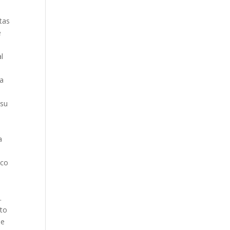
tas
e
l
ra
 su
a
ico
.
nto
de