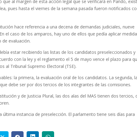
o que al margen de esta acción legal que se verificará en Pando, exis
a, pues hasta el viernes de la semana pasada fueron notificados c
itución hace referencia a una decena de demandas judiciales, nueve
En el caso de los amparos, hay uno de ellos que pedía aplicar medid
o de evaluación.
debía estar recibiendo las listas de los candidatos preseleccionados y
cuerdo con la ley y el reglamento el 5 de mayo vence el plazo para qu
os al Tribunal Supremo Electoral (TSE).
ables: la primera, la evaluación oral de los candidatos. La segunda, l
, que debe ser por dos tercios de los integrantes de las comisiones.
itución y de Justicia Plural, las dos alas del MAS tienen dos tercios, 
oren.
 última instancia de preselección. El parlamento tiene seis días para