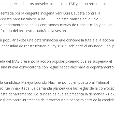
s de los precandidatos preseleccionados al TSE y están retrasados
sentada por la dirigente indígena Yeni Duri Bautista contra la
evista para instalarse a las 09:00 de este martes en la Sala
os parlamentarios de las comisiones mixtas de Constitución y de Justi
sfasado del proceso acudirán a la sesión.
ón popular existe una determinación que concede la tutela a la accion
 necesidad de reestructurar la Ley 1549”, adelantó el diputado Juan J
utada del MAS presentó la acción popular pidiendo que se suspenda el
 una nueva convocatoria con reglas especiales para el departamento
 candidata Mineya Lucindo Nacimento, quien postuló al Tribunal
ro fue inhabilitada. La demanda plantea que las reglas de la convocat
de este departamento. Lo curioso es que se presenta la demanda 71 dí
te fuera parte interesada del proceso y sin conocimiento de la candid