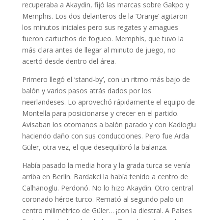
recuperaba a Akaydin, fijó las marcas sobre Gakpo y
Memphis. Los dos delanteros de la ‘Oranje’ agitaron
los minutos iniciales pero sus regates y amagues
fueron cartuchos de fogueo. Memphis, que tuvo la
más clara antes de llegar al minuto de juego, no
acertó desde dentro del área.
Primero llegó el ‘stand-by’, con un ritmo más bajo de
balón y varios pasos atrás dados por los
neerlandeses. Lo aprovechó rápidamente el equipo de
Montella para posicionarse y crecer en el partido.
Avisaban los otomanos a balón parado y con Kadioglu
haciendo daño con sus conducciones. Pero fue Arda
Güler, otra vez, el que desequilibró la balanza.
Había pasado la media hora y la grada turca se venía
arriba en Berlín. Bardakci la había tenido a centro de
Calhanoglu. Perdonó. No lo hizo Akaydin. Otro central
coronado héroe turco. Remató al segundo palo un
centro milimétrico de Güler… ¡con la diestra!. A Países