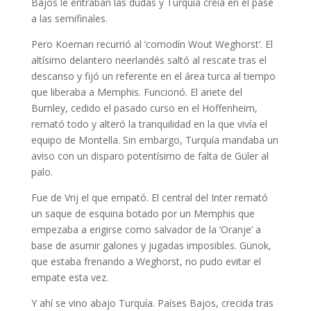
Bajos le entraban las dudas y Turquía creía en el pase
a las semifinales.
Pero Koeman recurrió al ‘comodín Wout Weghorst’. El
altísimo delantero neerlandés saltó al rescate tras el
descanso y fijó un referente en el área turca al tiempo
que liberaba a Memphis. Funcionó. El ariete del
Burnley, cedido el pasado curso en el Hoffenheim,
remató todo y alteró la tranquilidad en la que vivía el
equipo de Montella. Sin embargo, Turquía mandaba un
aviso con un disparo potentísimo de falta de Güler al
palo.
Fue de Vrij el que empató. El central del Inter remató
un saque de esquina botado por un Memphis que
empezaba a erigirse como salvador de la ‘Oranje’ a
base de asumir galones y jugadas imposibles. Günok,
que estaba frenando a Weghorst, no pudo evitar el
empate esta vez.
Y ahí se vino abajo Turquía. Países Bajos, crecida tras