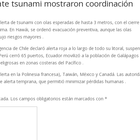
nte tsunami mostraron coordinación
lerta de tsunami con olas esperadas de hasta 3 metros, con el cierre
ima. En Hawái, se ordenó evacuación preventiva, aunque las olas
dujo riesgos mayores .
ncia de Chile declaró alerta roja a lo largo de todo su litoral, suspe
 Perú cerró 65 puertos, Ecuador movilizó a la población de Galápagos
ligrosas en zonas costeras del Pacífico .
alerta en la Polinesia francesa), Taiwán, México y Canadá. Las autori
a de alerta temprana, que permitió minimizar pérdidas humanas .
cada.
Los campos obligatorios están marcados con
*