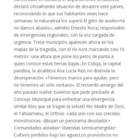
declaró oficialmente situación de desastre este jueves,
reconociendo lo que sus habitantes viven hace
semanas: la naturaleza los superó.El grito de auxilio»Ya
no damos abasto», admitió Ernesto Roca, responsable
de emergencias regionales, con la voz cargada de
urgencia. Trece municipios aparecen ahora en los
mapas de la tragedia, con el río Acre marcando casi 10
metros -una altura que pone los pelos de punta a
quien conoce estas tierras bajas-.En Cobija, la capital
pandina, la alcaldesa Ana Lucía Reis no disimula la
desesperación: «Tenemos manos para ayudar, pero
no tenemos un solo centavo». El recuerdo amargo del
año pasado vuelve: tuvieron que pedir prestado al
Concejo Municipal para enfrentar una emergencia
similar.Ríos que se tragan la selvaEl Río Madre de Dios,
el Tahuamanu, el Orthon -cada uno con sus crecidas
monstruosas- dibujan un panorama desolador:•
Comunidades aisladas• Viviendas semisumergidas•
Cultivos perdidos bajo las aguasLos pronósticos no