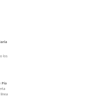
María
jo los
de
Pío
erta
 línea