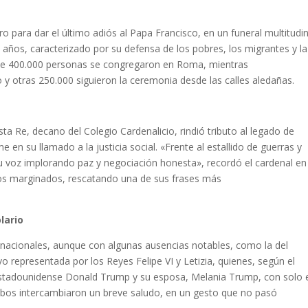
o para dar el último adiós al Papa Francisco, en un funeral multitudi
 años, caracterizado por su defensa de los pobres, los migrantes y l
a de 400.000 personas se congregaron en Roma, mientras
o y otras 250.000 siguieron la ceremonia desde las calles aledañas.
sta Re, decano del Colegio Cardenalicio, rindió tributo al legado de
e en su llamado a la justicia social. «Frente al estallido de guerras y
u voz implorando paz y negociación honesta», recordó el cardenal en
os marginados, rescatando una de sus frases más
lario
rnacionales, aunque con algunas ausencias notables, como la del
 representada por los Reyes Felipe VI y Letizia, quienes, según el
estadounidense Donald Trump y su esposa, Melania Trump, con solo 
 Ambos intercambiaron un breve saludo, en un gesto que no pasó