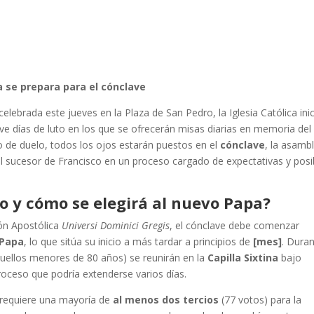
ia se prepara para el cónclave
lebrada este jueves en la Plaza de San Pedro, la Iglesia Católica inic
eve días de luto en los que se ofrecerán misas diarias en memoria del
po de duelo, todos los ojos estarán puestos en el
cónclave
, la asamb
al sucesor de Francisco en un proceso cargado de expectativas y posi
do y cómo se elegirá al nuevo Papa?
ión Apostólica
Universi Dominici Gregis
, el cónclave debe comenzar
 Papa
, lo que sitúa su inicio a más tardar a principios de
[mes]
. Dura
uellos menores de 80 años) se reunirán en la
Capilla Sixtina
bajo
roceso que podría extenderse varios días.
, requiere una mayoría de
al menos dos tercios
(77 votos) para la