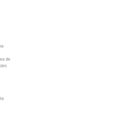
ia
lea de
bles
nte