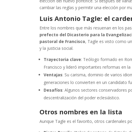
elección del nuevo pontífice. Si después de var
cambiar las reglas y permitir una elección por 
Luis Antonio Tagle: el carde
Entre los nombres que más resuenan en los pasi
prefecto del Dicasterio para la Evangelizac
pastoral de Francisco
, Tagle es visto como un
y la justicia social.
Trayectoria clave
: Teólogo formado en Rom
Francisco y lideró importantes reformas en l
Ventajas
: Su carisma, dominio de varios idio
generaciones lo convierten en un candidato fu
Desafíos
: Algunos sectores conservadores p
descentralización del poder eclesiástico.
Otros nombres en la lista
Aunque Tagle es el favorito, otros cardenales p