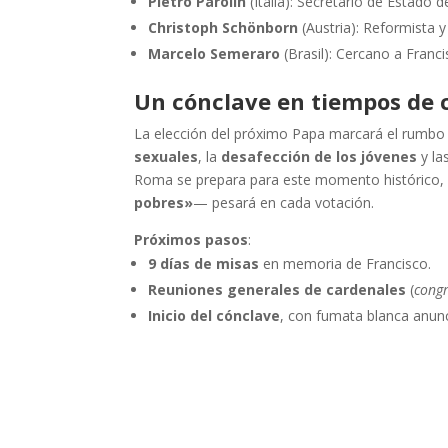
Pietro Parolin
(Italia): Secretario de Estado 
Christoph Schönborn
(Austria): Reformista y
Marcelo Semeraro
(Brasil): Cercano a Franci
Un cónclave en tiempos de
La elección del próximo Papa marcará el rumbo 
sexuales
, la
desafección de los jóvenes
y la
Roma se prepara para este momento histórico,
pobres»
— pesará en cada votación.
Próximos pasos
:
9 días de misas
en memoria de Francisco.
Reuniones generales de cardenales
(
cong
Inicio del cónclave
, con fumata blanca anun