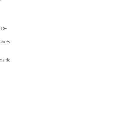
r
pro-
pobres
nos de