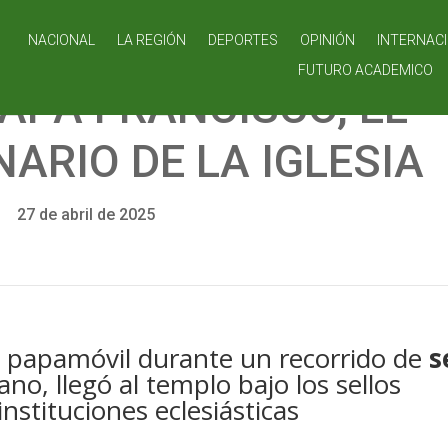
NACIONAL
LA REGIÓN
DEPORTES
OPINIÓN
INTERNAC
FUTURO ACADEMICO
PAPA FRANCISCO, EL
ARIO DE LA IGLESIA
27 de abril de 2025
el papamóvil durante un recorrido de
s
ano, llegó al templo bajo los sellos
 instituciones eclesiásticas