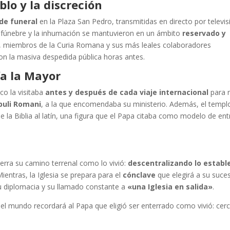
blo y la discreción
de funeral
en la Plaza San Pedro, transmitidas en directo por televi
jo fúnebre y la inhumación se mantuvieron en un ámbito
reservado y
s, miembros de la Curia Romana y sus más leales colaboradores
n la masiva despedida pública horas antes.
ía la Mayor
sco la visitaba
antes y después de cada viaje internacional
para 
puli Romani
, a la que encomendaba su ministerio. Además, el templ
de la Biblia al latín, una figura que el Papa citaba como modelo de en
ierra su camino terrenal como lo vivió:
descentralizando lo establ
Mientras, la Iglesia se prepara para el
cónclave
que elegirá a su suce
u diplomacia y su llamado constante a
«una Iglesia en salida»
.
l mundo recordará al Papa que eligió ser enterrado como vivió: cer