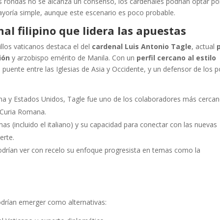
ias rondas no se alcanza un consenso, los cardenales podrían optar po
mayoría simple, aunque este escenario es poco probable.
nal filipino que lidera las apuestas
llos vaticanos destaca el del
cardenal Luis Antonio Tagle
, actual
ión
y arzobispo emérito de Manila. Con un
perfil cercano al estilo
 puente entre las Iglesias de Asia y Occidente, y un defensor de los 
a y Estados Unidos, Tagle fue uno de los colaboradores más cerca
a Curia Romana.
mas (incluido el italiano) y su capacidad para conectar con las nuevas
erte.
odrían ver con recelo su enfoque progresista en temas como la
odrían emerger como alternativas: