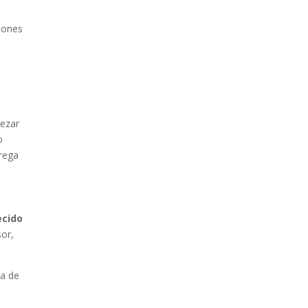
siones
rezar
o
trega
ecido
sor,
ca de