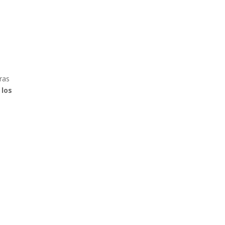
tras
 los