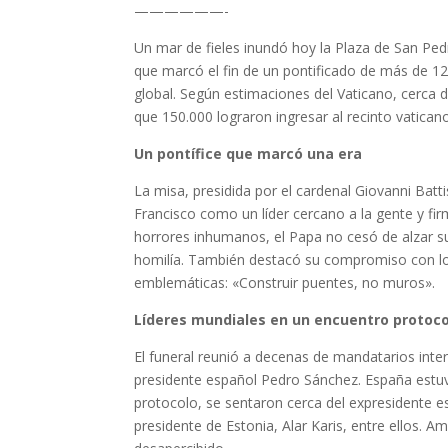
——————-
Un mar de fieles inundó hoy la Plaza de San Pedr
que marcó el fin de un pontificado de más de 12
global. Según estimaciones del Vaticano, cerc
que 150.000 lograron ingresar al recinto vatican
Un pontífice que marcó una era
La misa, presidida por el cardenal Giovanni Batti
Francisco como un líder cercano a la gente y firm
horrores inhumanos, el Papa no cesó de alzar s
homilía. También destacó su compromiso con l
emblemáticas: «Construir puentes, no muros».
Líderes mundiales en un encuentro protoco
El funeral reunió a decenas de mandatarios inte
presidente español Pedro Sánchez. España estuvo
protocolo, se sentaron cerca del expresidente 
presidente de Estonia, Alar Karis, entre ellos.