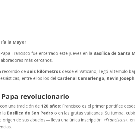
ría la Mayor
 Papa Francisco fue enterrado este jueves en la
Basílica de Santa 
olaboradores más cercanos.
n recorrido de
seis kilómetros
desde el Vaticano, llegó al templo ba
lesiásticas, entre ellos los del
Cardenal Camarlengo, Kevin Joseph
 Papa revolucionario
 con una tradición de
120 años
: Francisco es el primer pontífice des
n la
Basílica de San Pedro
o en las grutas vaticanas. Su tumba, cubi
origen de sus abuelos— lleva una única inscripción:
«Franciscus»
, en
encias.