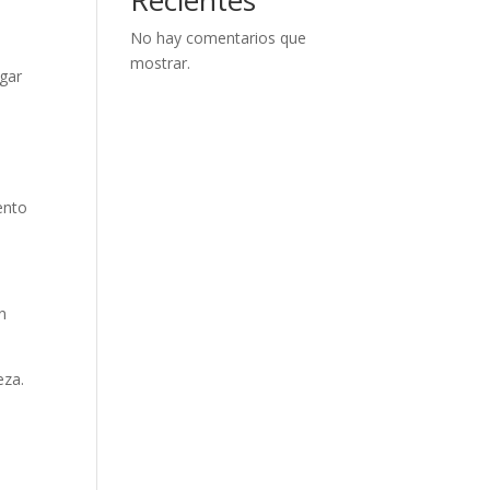
No hay comentarios que
mostrar.
egar
ento
n
eza.