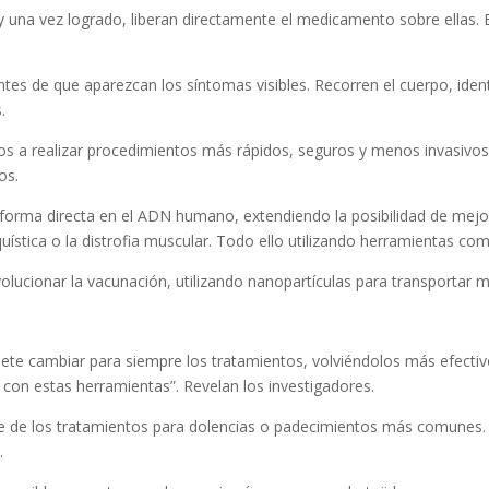
 y una vez logrado, liberan directamente el medicamento sobre ellas. 
tes de que aparezcan los síntomas visibles. Recorren el cuerpo, ide
.
nos a realizar procedimientos más rápidos, seguros y menos invasivos
os.
de forma directa en el ADN humano, extendiendo la posibilidad de me
quística o la distrofia muscular. Todo ello utilizando herramientas co
olucionar la vacunación, utilizando nanopartículas para transportar 
mete cambiar para siempre los tratamientos, volviéndolos más efecti
 con estas herramientas”. Revelan los investigadores.
te de los tratamientos para dolencias o padecimientos más comunes.
.