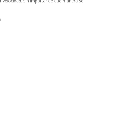
r velocidad. Sin importar de qué manera se
s.