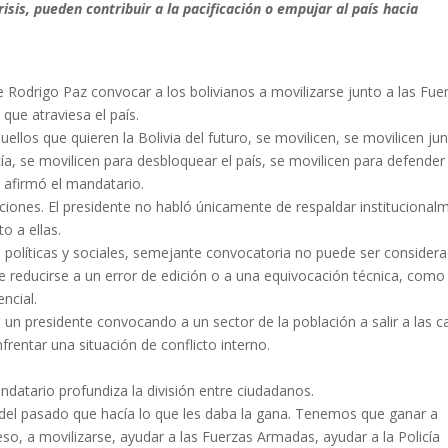
sis, pueden contribuir a la pacificación o empujar al país hacia
e Rodrigo Paz convocar a los bolivianos a movilizarse junto a las Fue
que atraviesa el país.
ellos que quieren la Bolivia del futuro, se movilicen, se movilicen ju
a, se movilicen para desbloquear el país, se movilicen para defender 
”, afirmó el mandatario.
iones. El presidente no habló únicamente de respaldar institucional
o a ellas.
 políticas y sociales, semejante convocatoria no puede ser consider
reducirse a un error de edición o a una equivocación técnica, como
ncial.
un presidente convocando a un sector de la población a salir a las ca
frentar una situación de conflicto interno.
datario profundiza la división entre ciudadanos.
ión del pasado que hacía lo que les daba la gana. Tenemos que ganar a
eso, a movilizarse, ayudar a las Fuerzas Armadas, ayudar a la Policía