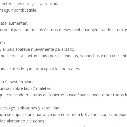
 enteras, es decir, está trancada.
onseguir combustible.
tatal aumentan.
ieron al país durante los últimos meses continúan generando interro
ión.
y el país aparece nuevamente paralizado.
 político está contaminado por escándalos, sospechas y una crecient
nas calles lo que preocupa a los bolivianos.
as a Sebastián Marset.
ncias sobre las 32 maletas.
igue creciendo mientras el Gobierno busca financiamiento por todos l
iderazgo, soluciones y serenidad.
ia se impulse una narrativa que enfrente a bolivianos contra bolivia
dad alentando divisiones.