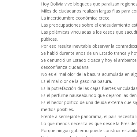
Hoy Bolivia vive bloqueos que paralizan regiones
Miles de ciudadanos realizan largas filas para c
La incertidumbre económica crece.
Las preocupaciones sobre el endeudamiento es
Las polémicas vinculadas a los casos que sacud
públicas.
Por eso resulta inevitable observar la contradicc
Se habló durante años de un Estado tranca y ho
Se denunció un Estado cloaca y hoy el ambiente
desconfianza ciudadana.
No es el mal olor de la basura acumulada en algu
Es el mal olor de la gasolina basura.
Es la putrefacción de las cajas fuertes vinculad
Es el perfume nauseabundo que dejaron las denu
Es el hedor político de una deuda externa que s
medios posibles.
Frente a semejante panorama, el país necesita l
Lo que menos necesita es que desde la Presidenc
Porque ningún gobierno puede construir estabili