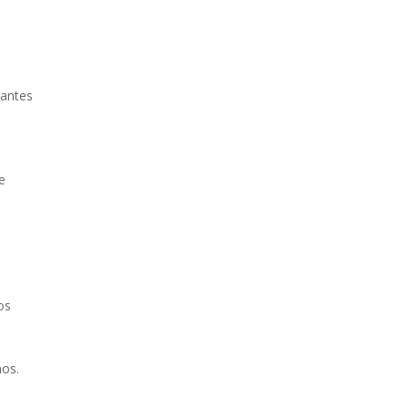
gantes
e
os
nos.