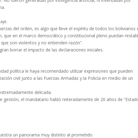
 No fueron generadas por inteligencia artificial, ni inventadas por
na.
aje.
erzas del orden, es algo que lleve el espíritu de todos los bolivianos
n, que en el marco democrático y constitucional pleno puedan restab
 que son violentos y no entienden razón”.
ran borrar el impacto de las declaraciones iniciales.
idad política le haya recomendado utilizar expresiones que pueden
ación civil junto a las Fuerzas Armadas y la Policía en medio de un
 extremadamente delicada.
 gestión, el mandatario habló reiteradamente de 20 años de “Estad
uestra un panorama muy distinto al prometido.