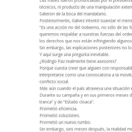
Las frases fueron pronunciadas por el presidente.
técnicos, ni producto de una manipulación exter
Salieron de la boca del mandatario.
Posteriormente, Gálvez intentó suavizar el mens
“Es una acción no del Gobierno, no sólo de las fu
queremos respaldar a nuestras fuerzas del orde
los derechos que nos están infringiendo algunos
Sin embargo, las explicaciones posteriores no log
Y aquí surge una pregunta inevitable.
¿Rodrigo Paz realmente tiene asesores?
Porque cuesta creer que alguien con responsabil
interpretarse como una convocatoria a la moviliz
conflicto social.
Más aún cuando el país atraviesa una situación
Durante su campaña y en sus primeros meses de
tranca” y de “Estado cloaca”.
Prometió eficiencia.
Prometió soluciones.
Prometió un nuevo rumbo.
Sin embargo, seis meses después, la realidad m