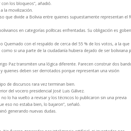
r con los bloqueos”, añadió.
a la movilización.
rso que divide a Bolivia entre quienes supuestamente representan el 
 bolivianos en categorías políticas enfrentadas. Su obligación es gobe
cio Quemado con el respaldo de cerca del 55 % de los votos, a la que
como si una parte de la ciudadanía hubiera dejado de ser boliviana 
rigo Paz transmiten una lógica diferente. Parecen construir dos band
o y quienes deben ser derrotados porque representan una visión
ipo de discursos rara vez terminan bien.
ior del vocero presidencial José Luis Gálvez.
o lo ha vuelto a revisar y los técnicos lo publicaron sin una previa
 que eso no estaba bien, lo bajaron”, señaló.
erminó generando nuevas dudas.