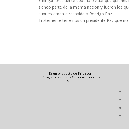
Y ningún presidente debería olvidar que quienes
siendo parte de la misma nación y fueron los qu
supuestamente respalda a Rodrigo Paz.
Tristemente tenemos un presidente Paz que no 
Es un producto de Pridecom
Programas e Ideas Comunicacionales
S.R.L.