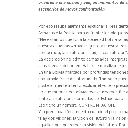
orientan a una nación y que, en momentos de cri
escenarios de mayor confrontación.
Por eso resulta alarmante escuchar al president
Armadas y la Policía para enfrentar los bloqueos 
“Necesitamos que toda la sociedad boliviana, aqu
nuestras Fuerzas Armadas, junto a nuestra Policí
democracia, la institucionalidad, la constitución
La declaración no admite demasiadas interpretac
a las fuerzas del orden. Habló de movilizarse junt
En una Bolivia marcada por profundas tensiones
una simple frase desafortunada. Tampoco puede 
posteriormente intentó explicar el vocero preside
Lo que millones de bolivianos escuchamos fue a 
junto a instituciones armadas del Estado para en
Eso tiene un nombre: CONFRONTACIÓN.
Y la preocupación aumenta cuando el propio man
“Hay dos visiones, la visión del futuro y la vis
aquellos que queremos la visión del futuro. Por 