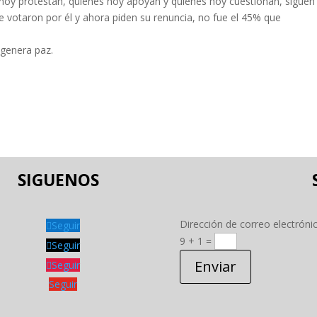
 hoy protestan, quienes hoy apoyan y quienes hoy cuestionan, siguen
e votaron por él y ahora piden su renuncia, no fue el 45% que
genera paz.
SIGUENOS
Dirección de correo electróni
Seguir
9 + 1
=
Seguir
Enviar
Seguir
Seguir