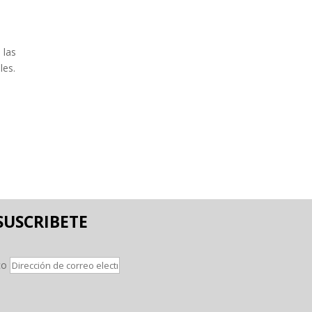
 las
les.
SUSCRIBETE
co