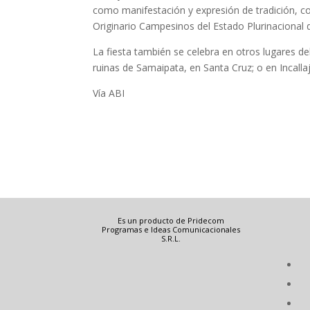
como manifestación y expresión de tradición, c
Originario Campesinos del Estado Plurinacional d
La fiesta también se celebra en otros lugares del
ruinas de Samaipata, en Santa Cruz; o en Incall
Vía ABI
Es un producto de Pridecom
Programas e Ideas Comunicacionales
S.R.L.