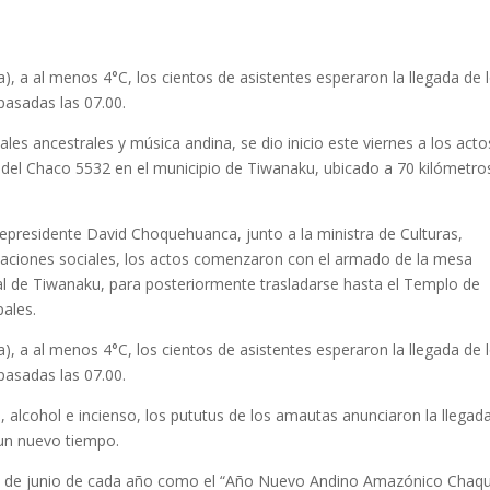
), a al menos 4°C, los cientos de asistentes esperaron la llegada de 
pasadas las 07.00.
ales ancestrales y música andina, se dio inicio este viernes a los act
del Chaco 5532 en el municipio de Tiwanaku, ubicado a 70 kilómetro
icepresidente David Choquehuanca, junto a la ministra de Culturas,
zaciones sociales, los actos comenzaron con el armado de la mesa
ipal de Tiwanaku, para posteriormente trasladarse hasta el Templo de
pales.
), a al menos 4°C, los cientos de asistentes esperaron la llegada de 
pasadas las 07.00.
, alcohol e incienso, los pututus de los amautas anunciaron la llegada
 un nuevo tiempo.
21 de junio de cada año como el “Año Nuevo Andino Amazónico Chaq