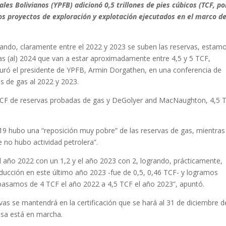
les Bolivianos (YPFB) adicionó 0,5 trillones de pies cúbicos (TCF, po
 los proyectos de exploración y explotación ejecutados en el marco de
nando, claramente entre el 2022 y 2023 se suben las reservas, estam
vas (al) 2024 que van a estar aproximadamente entre 4,5 y 5 TCF,
guró el presidente de YPFB, Armin Dorgathen, en una conferencia de
s de gas al 2022 y 2023.
4 TCF de reservas probadas de gas y DeGolyer and MacNaughton, 4,5 
19 hubo una “reposición muy pobre” de las reservas de gas, mientras
 no hubo actividad petrolera”.
l año 2022 con un 1,2 y el año 2023 con 2, logrando, prácticamente,
ducción en este último año 2023 -fue de 0,5, 0,46 TCF- y logramos
pasamos de 4 TCF el año 2022 a 4,5 TCF el año 2023”, apuntó.
vas se mantendrá en la certificación que se hará al 31 de diciembre d
esa está en marcha.