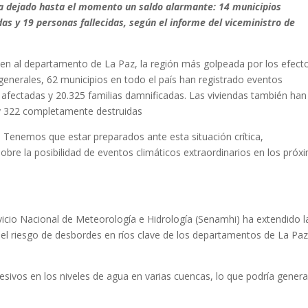
ha dejado hasta el momento un saldo alarmante: 14 municipios
as y 19 personas fallecidas, según el informe del viceministro de
cen al departamento de La Paz, la región más golpeada por los efect
 generales, 62 municipios en todo el país han registrado eventos
s afectadas y 20.325 familias damnificadas. Las viviendas también han
s y 322 completamente destruidas
 Tenemos que estar preparados ante esta situación crítica,
bre la posibilidad de eventos climáticos extraordinarios en los próx
rvicio Nacional de Meteorología e Hidrología (Senamhi) ha extendido l
r el riesgo de desbordes en ríos clave de los departamentos de La Paz
esivos en los niveles de agua en varias cuencas, lo que podría genera