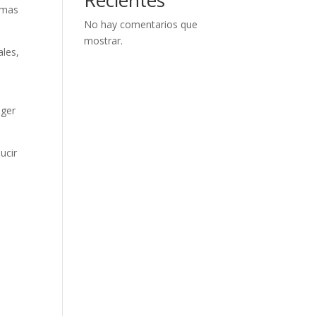
imas
No hay comentarios que
mostrar.
ales,
eger
ucir