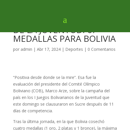
I JUEGOS BOLIVARIANOS
DE LA JUVENTUD: 67
MEDALLAS PARA BOLIVIA
por
admin
|
Abr 17, 2024
|
Deportes
|
0 Comentarios
“Positiva desde donde se la mire”. Esa fue la
evaluación del presidente del Comité Olímpico
Boliviano (COB), Marco Arze, sobre la campaña del
país en los I Juegos Bolivarianos de la Juventud que
este domingo se clausuraron en Sucre después de 11
días de competencia.
Tras la última jornada, en la que Bolivia cosechó
cuatro medallas (1 oro, 2 platas y 1 bronce), la máxima