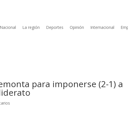
Nacional
La región
Deportes
Opinión
Internacional
Emp
emonta para imponerse (2-1) a
liderato
arios