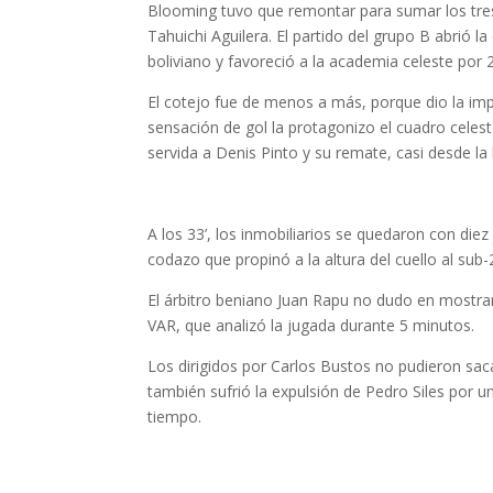
Blooming tuvo que remontar para sumar los tres 
Tahuichi Aguilera. El partido del grupo B abrió la
boliviano y favoreció a la academia celeste por 2
El cotejo fue de menos a más, porque dio la im
sensación de gol la protagonizo el cuadro celest
servida a Denis Pinto y su remate, casi desde la 
A los 33’, los inmobiliarios se quedaron con die
codazo que propinó a la altura del cuello al sub
El árbitro beniano Juan Rapu no dudo en mostrar
VAR, que analizó la jugada durante 5 minutos.
Los dirigidos por Carlos Bustos no pudieron sac
también sufrió la expulsión de Pedro Siles por u
tiempo.