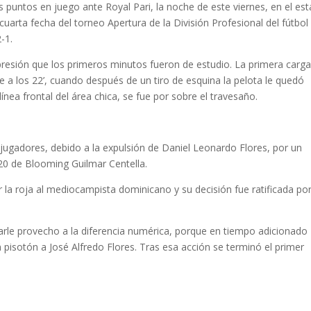
puntos en juego ante Royal Pari, la noche de este viernes, en el est
 cuarta fecha del torneo Apertura de la División Profesional del fútbol
-1.
presión que los primeros minutos fueron de estudio. La primera carg
e a los 22’, cuando después de un tiro de esquina la pelota le quedó
línea frontal del área chica, se fue por sobre el travesaño.
z jugadores, debido a la expulsión de Daniel Leonardo Flores, por un
-20 de Blooming Guilmar Centella.
 la roja al mediocampista dominicano y su decisión fue ratificada por
arle provecho a la diferencia numérica, porque en tiempo adicionado
n pisotón a José Alfredo Flores. Tras esa acción se terminó el primer