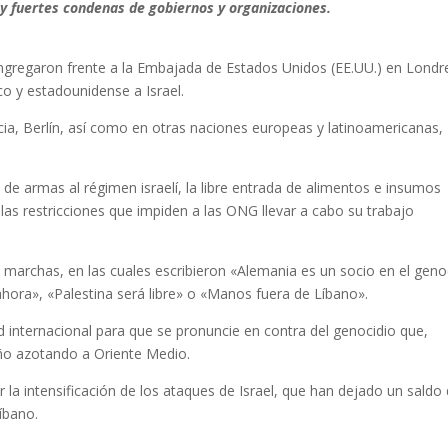
 y fuertes condenas de gobiernos y organizaciones.
ngregaron frente a la Embajada de Estados Unidos (EE.UU.) en Londr
co y estadounidense a Israel.
a, Berlín, así como en otras naciones europeas y latinoamericanas,
e armas al régimen israelí, la libre entrada de alimentos e insumos
 las restricciones que impiden a las ONG llevar a cabo su trabajo
archas, en las cuales escribieron «Alemania es un socio en el geno
 ahora», «Palestina será libre» o «Manos fuera de Líbano».
internacional para que se pronuncie en contra del genocidio que,
año azotando a Oriente Medio.
r la intensificación de los ataques de Israel, que han dejado un saldo
Líbano.