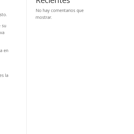
No hay comentarios que
sto.
mostrar.
e su
iva
ea en
es la