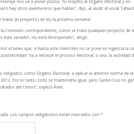
ersonaje nos va a poner plazos. Yo respeto al Órgano Electoral y en
pero hay otros aventureros que hablan”, dijo, al aludir al vocal Tahuich
 tratar (el proyecto) de ley la próxima semana”.
 la Comisión correspondiente, como se trata (cualquier proyecto de l
os este senador, no está desesperado”, alegó.
irmó el lunes que, si hasta este miércoles no se pone en vigencia la L
osterioridad “va a retrasar el proceso electoral, o sea, la actividad 
 obligados, como Órgano Electoral, a aplicar la anterior norma de la
o 2012. Por lo tanto, todo se mantendría igual, pero Santa Cruz no ga
ultados del Censo”, explicó Ávila.
cada.
Los campos obligatorios están marcados con
*