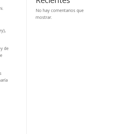
i.
No hay comentarios que
mostrar.
ey),
ey de
de
s
naría