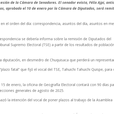
esión de la Cámara de Senadores. El senador evista, Félix Ajpi, anti
ños, aprobado el 10 de enero por la Cámara de Diputados, será remi
 en el orden del día: correspondencia, asuntos del día, asuntos en me
respondencia se debería informa sobre la remisión de Diputados del
bunal Supremo Electoral (TSE) a partir de los resultados de població
na diputación, en desmedro de Chuquisaca que perderá un representa
“plazo fatal” que fijó el vocal del TSE, Tahuichi Tahuichi Quispe, para
l 15 de enero, la oficina de Geografía Electoral contará con 90 días p
elecciones generales de agosto de 2025.
hazó la intención del vocal de poner plazos al trabajo de la Asamblea