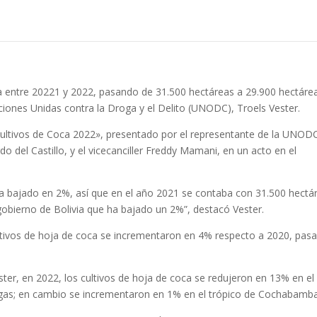
ca entre 20221 y 2022, pasando de 31.500 hectáreas a 29.900 hectáre
ciones Unidas contra la Droga y el Delito (UNODC), Troels Vester.
Cultivos de Coca 2022», presentado por el representante de la UNOD
do del Castillo, y el vicecanciller Freddy Mamani, en un acto en el
 bajado en 2%, así que en el año 2021 se contaba con 31.500 hectá
gobierno de Bolivia que ha bajado un 2%”, destacó Vester.
ltivos de hoja de coca se incrementaron en 4% respecto a 2020, pas
ter, en 2022, los cultivos de hoja de coca se redujeron en 13% en el
gas; en cambio se incrementaron en 1% en el trópico de Cochabamba