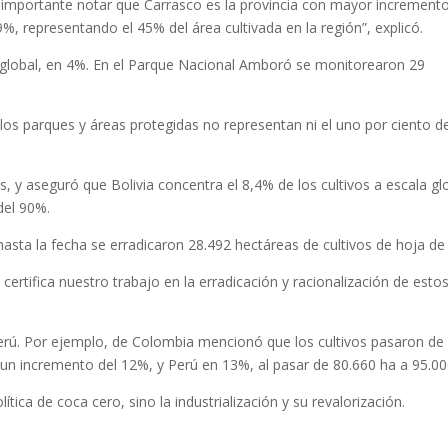
 importante notar que Carrasco es la provincia con mayor increment
9%, representando el 45% del área cultivada en la región”, explicó.
en global, en 4%. En el Parque Nacional Amboró se monitorearon 29
los parques y áreas protegidas no representan ni el uno por ciento de
os, y aseguró que Bolivia concentra el 8,4% de los cultivos a escala gl
del 90%.
sta la fecha se erradicaron 28.492 hectáreas de cultivos de hoja de
rtifica nuestro trabajo en la erradicación y racionalización de esto
erú. Por ejemplo, de Colombia mencionó que los cultivos pasaron de
un incremento del 12%, y Perú en 13%, al pasar de 80.660 ha a 95.00
tica de coca cero, sino la industrialización y su revalorización.