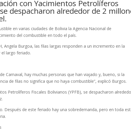
ación con Yacimientos Petrolíferos
, se despacharon alrededor de 2 millon
el.
ustible en varias ciudades de Bolivia la Agencia Nacional de
imiento del combustible en todo el país.
H, Angela Burgoa, las filas largas responden a un incremento en la
el largo feriado.
e Carnaval, hay muchas personas que han viajado y, bueno, si la
cia de filas no significa que no haya combustible”, explicó Burgos.
tos Petrolíferos Fiscales Bolivianos (YPFB), se despacharon alrededo
z.
do. Después de este feriado hay una sobredemanda, pero en toda es
ria.
s