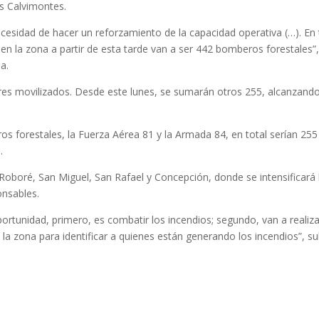
os Calvimontes.
cesidad de hacer un reforzamiento de la capacidad operativa (…). En 
en la zona a partir de esta tarde van a ser 442 bomberos forestales”
a.
ares movilizados. Desde este lunes, se sumarán otros 255, alcanzand
os forestales, la Fuerza Aérea 81 y la Armada 84, en total serían 25
.
Roboré, San Miguel, San Rafael y Concepción, donde se intensificará 
onsables.
portunidad, primero, es combatir los incendios; segundo, van a realiza
da la zona para identificar a quienes están generando los incendios”, s